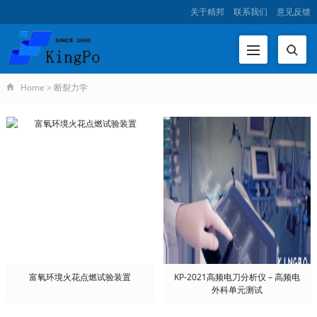
关于精邦
联系我们
意见反馈
Home
>
断裂力学
富氧环境火花点燃试验装置
KP-2021高频电刀分析仪 – 高频电
外科单元测试