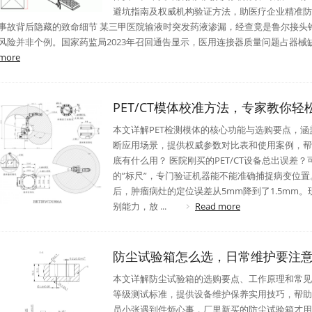
避坑指南及权威机构验证方法，助医疗企业精准防
事故背后隐藏的致命细节 某三甲医院输液时突发药液渗漏，经查竟是鲁尔接头锥
风险并非个例。国家药监局2023年召回通告显示，医用连接器质量问题占器械缺陷
more
PET/CT模体校准方法，专家教你轻
本文详解PET检测模体的核心功能与选购要点，
断应用场景，提供权威参数对比表和使用案例，帮助
底有什么用？ 医院刚买的PET/CT设备总出误差
的”标尺”，专门验证机器能不能准确捕捉病变位
后，肿瘤病灶的定位误差从5mm降到了1.5mm
别能力，放 ...
Read more
防尘试验箱怎么选，日常维护要注
本文详解防尘试验箱的选购要点、工作原理和常见
等级测试标准，提供设备维护保养实用技巧，帮助
员小张遇到件烦心事，厂里新买的防尘试验箱才用