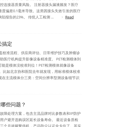
控连接器质量风险。 注射器接头漏液频发？医疗
度偏差0.1毫米导致。这类因接头失效引发的医疗
报告的23%。 传统人工检测 ...
Read
松搞定
涵盖校准流程、供应商评估、日常维护技巧及肿瘤诊
医疗机构提升影像设备精准度。 PET检测模体到
？可能是模体没校准到位！PET检测模体就像设备
置。比如北京协和医院去年就发现，用标准模体校准
。现在主流模体分三类：空间分辨率型测设备细节识
意哪些问题？
故障处理方案，包含主流品牌对比参数表和IP防护
用户避开选购误区延长设备寿命。 最近设备质检
三个月就频繁停机，产品防尘认证全卡住了。其实