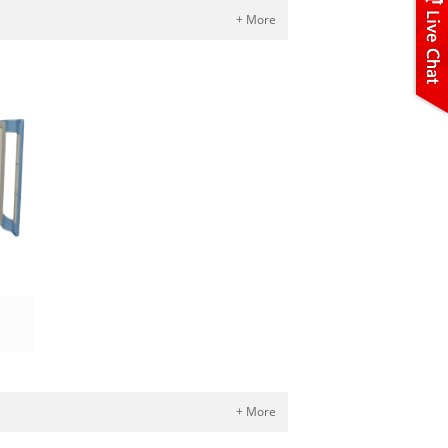
+ More
+ More