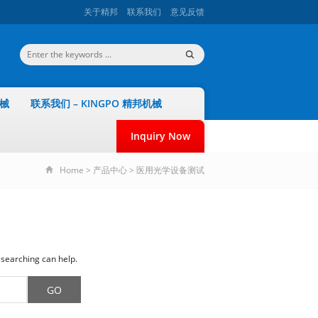
关于精邦
联系我们
意见反馈
机械
联系我们 – KINGPO 精邦机械
Inquiry Now
Home
>
产品中心
>
医用光学设备测试
 searching can help.