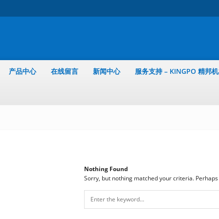
产品中心
在线留言
新闻中心
服务支持 – KINGPO 精邦
Nothing Found
Sorry, but nothing matched your criteria. Perhaps