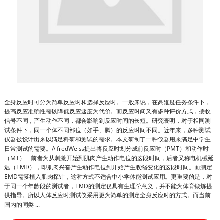
全身反应时可分为简单反应时和选择反应时。一般来说，在高难度任务条件下，
提高反应准确性需以降低反应速度为代价。而反应时间又有多种评价方式，接收
信号不同，产生动作不同，都会影响到反应时间的长短。研究表明，对于相同测
试条件下，同一个体不同部位（如手、脚）的反应时间不同。近年来，多种测试
仪器被设计出来以满足科研和测试的需求。本文研制了一种仪器用来满足中学生
日常测试的需要。AlfredWeiss提出将反应时划分成前反应时（PMT）和动作时
（MT），前者为从刺激开始到肌肉产生动作电位的这段时间，后者又称电机械延
迟（EMD），即肌肉兴奋产生动作电位到开始产生收缩变化的这段时间。而测定
EMD需要植入肌肉探针，这种方式不适合中小学体能测试应用。更重要的是，对
于同一个年龄段的测试者，EMD的测定仅具有生理学意义，并不能为体育锻炼提
供指导。所以人体反应时测试仪采用更为简单的测定全身反应时的方式。而当前
国内的同类 ...