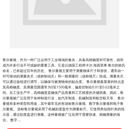
鲁尔量规，作为一种广泛运用于工业领域的量具，具备高精确度和可靠性，因而
成为许多行业不可或缺的重要工具。它是以德国工程师卡尔·海因里希·鲁尔的姓氏
命名，已有超过百年的历史。 鲁尔量规主要用于测量物体尺寸和形状，通常由一
对可移动的测量夹爪（或称制动爪）和一根测量杆（或称规尺）组成。测量夹爪
可以通过旋钮进行调节，以确保与被测物体的贴合度。 鲁尔量规最显著的特点是
其高精确度。其测量范围通常为0至1500毫米，偏差控制在0.01至0.02毫米之
间。在工业生产中，高精确度是确保产品质量和工艺精度的关键因素。因此，鲁
尔量规被广泛应用于各种制造行业，如汽车制造、机械制造和航空航天等。 鲁尔
量规有多种类型和用途，其中最常见的有游标鲁尔量规、数字鲁尔量规和电子鲁
尔量规。 游标鲁尔量规采用了机械刻度盘作为测量标尺。它使用类似指针表的指
示器，通过刻度盘进行测量。这种量规被广泛应用于需要快速、精确测量的场
合。 数字 ...