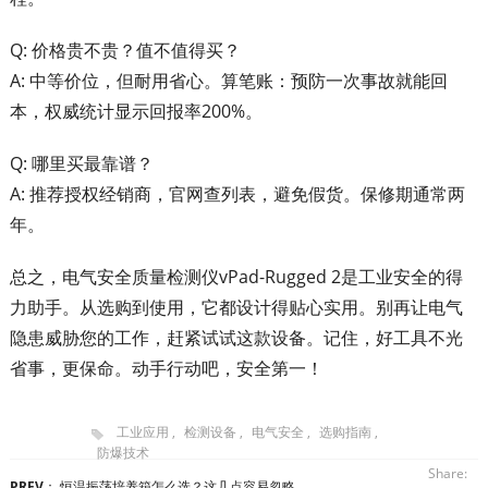
Q: 价格贵不贵？值不值得买？
A: 中等价位，但耐用省心。算笔账：预防一次事故就能回
本，权威统计显示回报率200%。
Q: 哪里买最靠谱？
A: 推荐授权经销商，官网查列表，避免假货。保修期通常两
年。
总之，电气安全质量检测仪vPad-Rugged 2是工业安全的得
力助手。从选购到使用，它都设计得贴心实用。别再让电气
隐患威胁您的工作，赶紧试试这款设备。记住，好工具不光
省事，更保命。动手行动吧，安全第一！
工业应用
,
检测设备
,
电气安全
,
选购指南
,
防爆技术
Share:
PREV
：
恒温振荡培养箱怎么选？这几点容易忽略