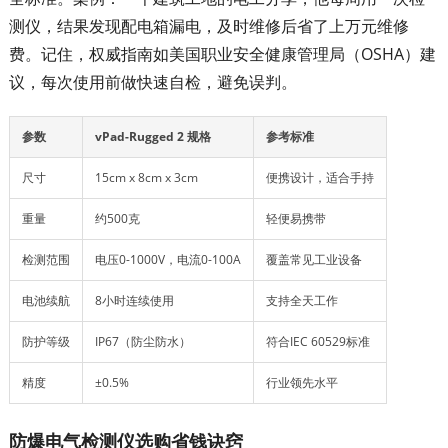
测仪，结果发现配电箱漏电，及时维修后省了上万元维修
费。记住，权威指南如美国职业安全健康管理局（OSHA）建
议，每次使用前做快速自检，避免误判。
参数
vPad-Rugged 2 规格
参考标准
尺寸
15cm x 8cm x 3cm
便携设计，适合手持
重量
约500克
轻便易携带
检测范围
电压0-1000V，电流0-100A
覆盖常见工业设备
电池续航
8小时连续使用
支持全天工作
防护等级
IP67（防尘防水）
符合IEC 60529标准
精度
±0.5%
行业领先水平
防爆电气检测仪选购省钱诀窍