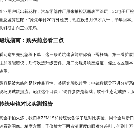
企业用户玩出新花样：汽车零部件厂用来抽检活塞表面涂层，3C电子厂
量总监算过账：”原先年付20万外检费，现在设备月供才八千，半年回本
从科研走向工业现场。
避坑指南：购买前必看三点
看到这里先别急着下单，这三条避坑建议能帮你省下冤枉钱。第一看扩展
法加装能谱仪，后悔没选升级套件。第二比服务响应速度，偏远地区选本
惨重。
最容易被忽略的是软件兼容性。某研究所吃过亏：电镜数据导不进分析系
现场测试数据流。记住这个口诀：”硬件参数是基础，软件生态定成败，服
传统电镜对比实测报告
真金不怕火炼，我们拿ZEM15和传统设备做了组对比实验。同个金属断口
钟看到图像。精度方面，千倍放大下两者清晰度肉眼难分差别，但到十万