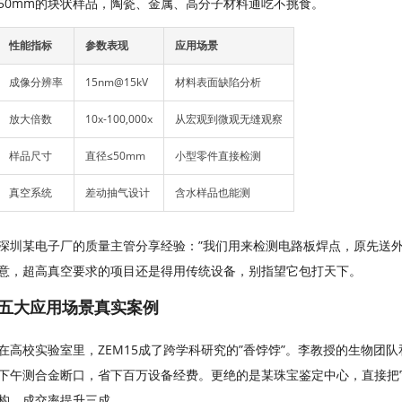
50mm的块状样品，陶瓷、金属、高分子材料通吃不挑食。
性能指标
参数表现
应用场景
成像分辨率
15nm@15kV
材料表面缺陷分析
放大倍数
10x-100,000x
从宏观到微观无缝观察
样品尺寸
直径≤50mm
小型零件直接检测
真空系统
差动抽气设计
含水样品也能测
深圳某电子厂的质量主管分享经验：”我们用来检测电路板焊点，原先送外
意，超高真空要求的项目还是得用传统设备，别指望它包打天下。
五大应用场景真实案例
在高校实验室里，ZEM15成了跨学科研究的”香饽饽”。李教授的生物团
下午测合金断口，省下百万设备经费。更绝的是某珠宝鉴定中心，直接把
构，成交率提升三成。