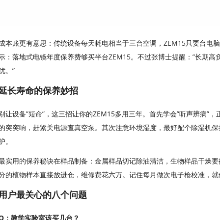
成本账更有意思：传统设备每天耗电相当于三台空调，ZEM15只要台电
示：落地式电镜年度保养费够买半台ZEM15。不过张博士提醒：”长期
优。”
延长寿命的保养妙招
别让设备”短命”，这三招让你的ZEM15多用三年。首先学会”听声辨病
的突突响，赶紧关电源查真空泵。其次注意环境湿度，最好配个除湿机保
护。
最实用的保养秘诀在样品制备：金属样品切记除油清洁，生物样品干燥要彻
分的植物样本直接放进仓，维修费花六万。记住每月做次电子枪校准，就
用户最关心的八个问题
Q：教学实验室该买几台？