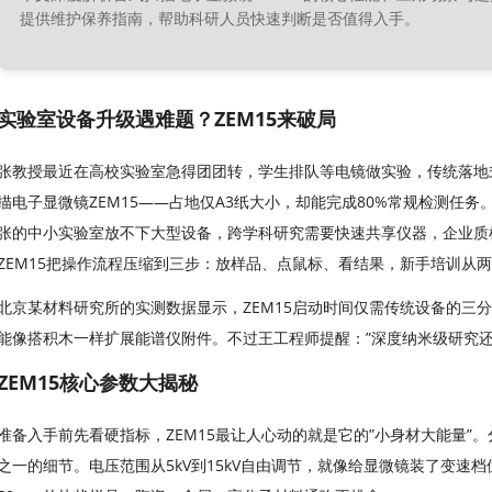
提供维护保养指南，帮助科研人员快速判断是否值得入手。
实验室设备升级遇难题？ZEM15来破局
张教授最近在高校实验室急得团团转，学生排队等电镜做实验，传统落地
描电子显微镜ZEM15——占地仅A3纸大小，却能完成80%常规检测任
张的中小实验室放不下大型设备，跨学科研究需要快速共享仪器，企业质
ZEM15把操作流程压缩到三步：放样品、点鼠标、看结果，新手培训从
北京某材料研究所的实测数据显示，ZEM15启动时间仅需传统设备的三
能像搭积木一样扩展能谱仪附件。不过王工程师提醒：”深度纳米级研究还
ZEM15核心参数大揭秘
准备入手前先看硬指标，ZEM15最让人心动的就是它的”小身材大能量”
之一的细节。电压范围从5kV到15kV自由调节，就像给显微镜装了变速