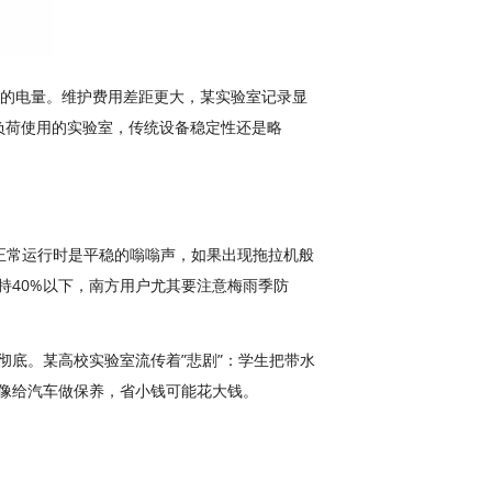
脑的电量。维护费用差距更大，某实验室记录显
高负荷使用的实验室，传统设备稳定性还是略
”，正常运行时是平稳的嗡嗡声，如果出现拖拉机般
持40%以下，南方用户尤其要注意梅雨季防
底。某高校实验室流传着”悲剧”：学生把带水
像给汽车做保养，省小钱可能花大钱。