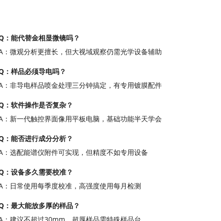
Q：能代替金相显微镜吗？
A：微观分析更擅长，但大视域观察仍需光学设备辅助
Q：样品必须导电吗？
A：非导电样品喷金处理三分钟搞定，有专用镀膜配件
Q：软件操作是否复杂？
A：新一代触控界面像用平板电脑，基础功能半天学会
Q：能否进行成分分析？
A：选配能谱仪附件可实现，但精度不如专用设备
Q：设备多久需要校准？
A：日常使用每季度校准，高强度使用每月检测
Q：最大能放多厚的样品？
A：建议不超过30mm，超厚样品需特殊样品台