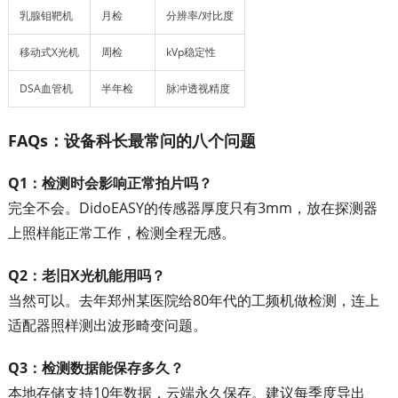
乳腺钼靶机
月检
分辨率/对比度
移动式X光机
周检
kVp稳定性
DSA血管机
半年检
脉冲透视精度
FAQs：设备科长最常问的八个问题
Q1：检测时会影响正常拍片吗？
完全不会。DidoEASY的传感器厚度只有3mm，放在探测器
上照样能正常工作，检测全程无感。
Q2：老旧X光机能用吗？
当然可以。去年郑州某医院给80年代的工频机做检测，连上
适配器照样测出波形畸变问题。
Q3：检测数据能保存多久？
本地存储支持10年数据，云端永久保存。建议每季度导出