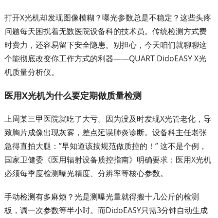
打开X光机却发现图像模糊？曝光参数总是不稳定？这些头疼
问题每天困扰着无数医院设备科的技术员。传统检测方式费
时费力，还容易留下安全隐患。别担心，今天咱们就聊聊这
个能彻底改变你工作方式的利器——QUART DidoEASY X光
机质量分析仪。
医用X光机为什么要定期做质量检测
上周某三甲医院就吃了大亏。因为没及时发现X光管老化，导
致胸片成像出现灰雾，差点延误肺炎诊断。设备科主任老张
急得直拍大腿：”早知道该按规范做质控的！” 这不是个例，
国家卫健委《医用辐射设备质控指南》明确要求：医用X光机
必须每季度检测曝光精度、分辨率等核心参数。
手动检测有多麻烦？光是测曝光量就得搬十几公斤的检测
板，调一次参数等半小时。而DidoEASY只需3分钟自动生成