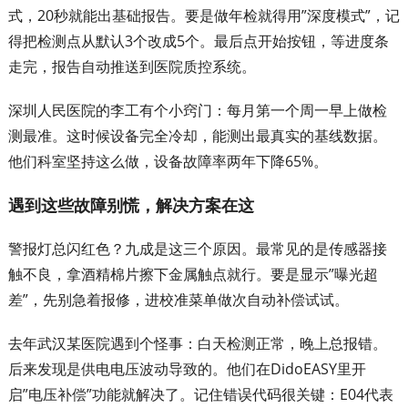
式，20秒就能出基础报告。要是做年检就得用”深度模式”，记
得把检测点从默认3个改成5个。最后点开始按钮，等进度条
走完，报告自动推送到医院质控系统。
深圳人民医院的李工有个小窍门：每月第一个周一早上做检
测最准。这时候设备完全冷却，能测出最真实的基线数据。
他们科室坚持这么做，设备故障率两年下降65%。
遇到这些故障别慌，解决方案在这
警报灯总闪红色？九成是这三个原因。最常见的是传感器接
触不良，拿酒精棉片擦下金属触点就行。要是显示”曝光超
差”，先别急着报修，进校准菜单做次自动补偿试试。
去年武汉某医院遇到个怪事：白天检测正常，晚上总报错。
后来发现是供电电压波动导致的。他们在DidoEASY里开
启”电压补偿”功能就解决了。记住错误代码很关键：E04代表