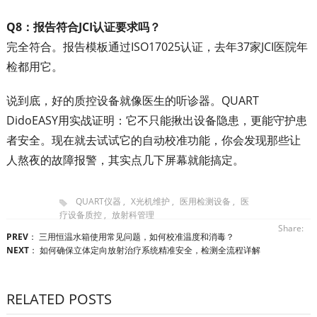
Q8：报告符合JCI认证要求吗？
完全符合。报告模板通过ISO17025认证，去年37家JCI医院年
检都用它。
说到底，好的质控设备就像医生的听诊器。QUART
DidoEASY用实战证明：它不只能揪出设备隐患，更能守护患
者安全。现在就去试试它的自动校准功能，你会发现那些让
人熬夜的故障报警，其实点几下屏幕就能搞定。
QUART仪器
,
X光机维护
,
医用检测设备
,
医
疗设备质控
,
放射科管理
Share:
PREV
：
三用恒温水箱使用常见问题，如何校准温度和消毒？
NEXT
：
如何确保立体定向放射治疗系统精准安全，检测全流程详解
RELATED POSTS