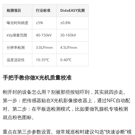
检测项目
行业标准
DidoEASY实测
曝光时间精度
±5%
±0.8%
kVp测量范围
40-150kV
30-160kV
分辨率检测
3.0LP/mm
4.5LP/mm
温度适应性
10-35℃
0-40℃
手把手教你做X光机质量校准
刚开封的设备怎么用？别被那些按钮吓到，其实就四步走。
第一步：把传感器贴在X光机影像接收器上，通过NFC自动配
对。第二步：在平板选检测模式，比如要做乳腺机专项检测
就点粉色图标。
重点在第三步参数设置。做常规巡检时建议勾选”快速诊断”模