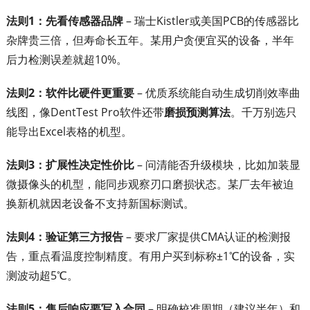
法则1：先看传感器品牌
– 瑞士Kistler或美国PCB的传感器比
杂牌贵三倍，但寿命长五年。某用户贪便宜买的设备，半年
后力检测误差就超10%。
法则2：软件比硬件更重要
– 优质系统能自动生成切削效率曲
线图，像DentTest Pro软件还带
磨损预测算法
。千万别选只
能导出Excel表格的机型。
法则3：扩展性决定性价比
– 问清能否升级模块，比如加装显
微摄像头的机型，能同步观察刃口磨损状态。某厂去年被迫
换新机就因老设备不支持新国标测试。
法则4：验证第三方报告
– 要求厂家提供CMA认证的检测报
告，重点看温度控制精度。有用户买到标称±1℃的设备，实
测波动超5℃。
法则5：售后响应要写入合同
– 明确校准周期（建议半年）和