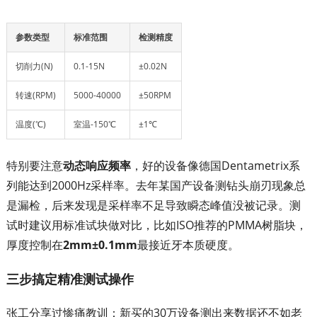
参数类型
标准范围
检测精度
切削力(N)
0.1-15N
±0.02N
转速(RPM)
5000-40000
±50RPM
温度(℃)
室温-150℃
±1℃
特别要注意
动态响应频率
，好的设备像德国Dentametrix系
列能达到2000Hz采样率。去年某国产设备测钻头崩刃现象总
是漏检，后来发现是采样率不足导致瞬态峰值没被记录。测
试时建议用标准试块做对比，比如ISO推荐的PMMA树脂块，
厚度控制在
2mm±0.1mm
最接近牙本质硬度。
三步搞定精准测试操作
张工分享过惨痛教训：新买的30万设备测出来数据还不如老