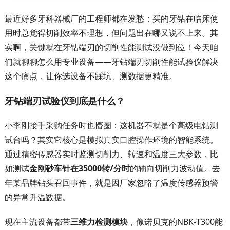
最近好多牙科器械厂的工程师都在发愁：买的牙钻在临床使
用时总觉得切削效率不理想，但问题出在哪又说不上来。其
实啊，关键就在牙钻端刃的切削性能测试没做到位！今天咱
们就聊聊怎么用专业设备——牙钻端刃切削性能试验仪解决
这个痛点，让你选设备不踩坑、测数据更精准。
牙钻端刃试验仪到底是什么？
小李刚接手采购任务时也懵圈：这机器不就是个高级电钻测
试台吗？其实它核心是模拟真实口腔操作环境的智能系统。
通过精密传感器实时监测切削力、转速和温度三大参数，比
如测试
金刚砂车针在35000转/分时
的轴向切削力波动值。去
年某品牌钻头召回事件，就是因厂家忽略了温度传感器预警
的异常升温数据。
现在主流设备都带
三维力检测模块
，像诺贝克的NBK-T300能